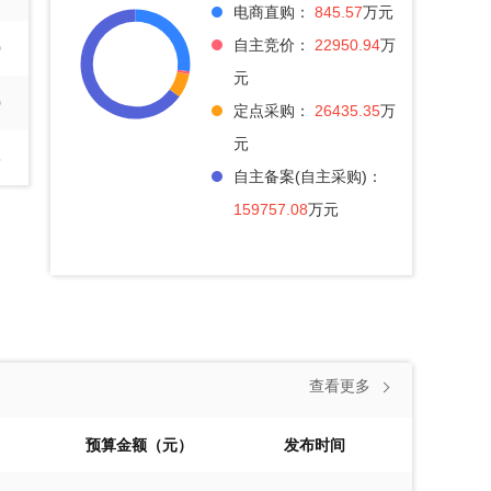
电商直购：
845.57
万元
自主竞价：
22950.94
万
0
元
0
定点采购：
26435.35
万
元
3
自主备案(自主采购)：
159757.08
万元
查看更多
预算金额（元）
发布时间