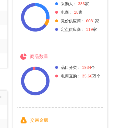
采购人：
386
家
电商：
18
家
竞价供应商：
6081
家
定点供应商：
119
家
商品数量
品目分类：
1934
个
电商直购：
35.66
万个
交易金额
4