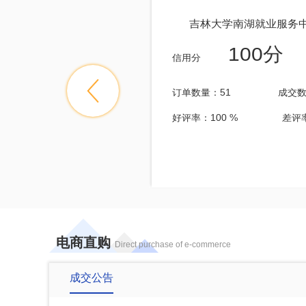
腾达厨具制冷设备有限公司
吉林大学南湖就业服务
100分
100分
信用分
量：2
成交数量：2
订单数量：51
成交数
100 %
差评率：0 %
好评率：100 %
差评率
电商直购
Direct purchase of e-commerce
成交公告